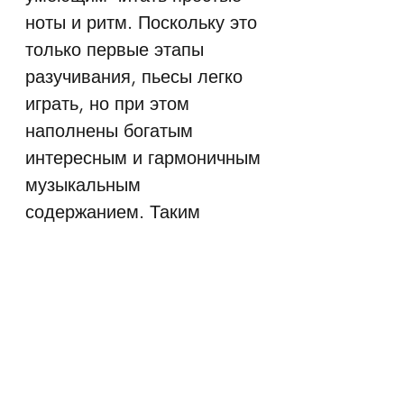
ноты и ритм. Поскольку это
только первые этапы
разучивания, пьесы легко
играть, но при этом
наполнены богатым
интересным и гармоничным
музыкальным
содержанием. Таким
образом, процесс обучения
становится более быстрым
и плавным, поскольку
материал помогает
учащимся освоить
фортепиано и побуждает их
больше играть.