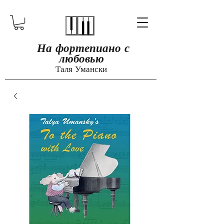
​​​
На фортепиано с
любовью
Таля Умански