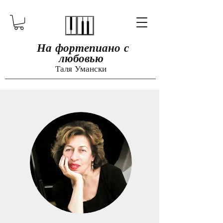
​​​
На фортепиано с
любовью
Таля Умански