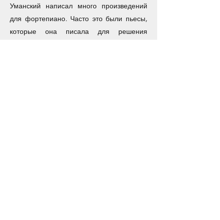
Уманский написал много произведений
для фортепиано. Часто это были пьесы,
которые она писала для решения
конкретной проблемы или для того, чтобы
показать принцип, представить
музыкальный стиль, но в основном все
пьесы были написаны для того, чтобы
сделать процесс учебы и игры веселым и
приятным. За свой многолетний опыт
преподавания фортепиано Уманская
разработала уникальный подход,
воплощенный в ее методе, который
получил признание учеников, родителей
и коллег и заставил ее учеников получать
удовольствие от игры на фортепиано,
добиваясь прогресса.
Многие ее произведения вошли в 8-