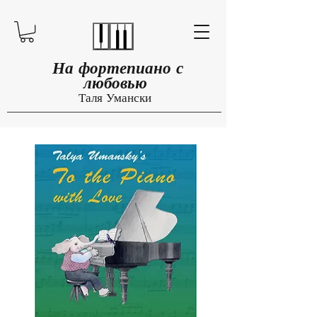
​​​
На фортепиано с
любовью
Таля Умански