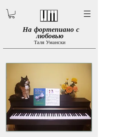
​​​
На фортепиано с
любовью
Таля Умански